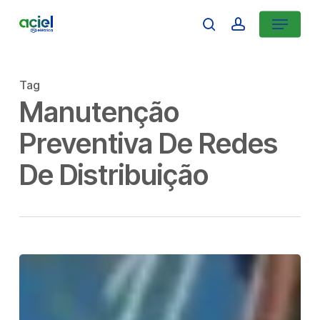
Skip
Menu
search
account
to
Close
main
Menu
content
Tag
Manutenção
Preventiva De Redes
De Distribuição
Manutenção
de
Redes