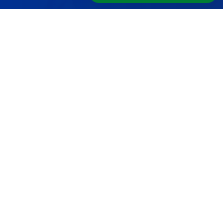
Institucional
Com atuação consolidada em
Juazeiro-BA
e
Petrolina-PE
, a
Aciel Elétrica
está
estrategicamente posicionada para atender a
toda a região do Vale do São Francisco. Nosso
conhecimento local aliado à expertise técnica
garante soluções que dialogam com as
necessidades específicas de cada mercado –
seja no setor residencial, comercial, industrial ou
no agronegócio.
Onde Estamos