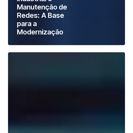
Manutenção de
Redes: A Base
para a
Modernização
Automação
Industrial
e
Montagem
de
Quadros
de
Automação:
A