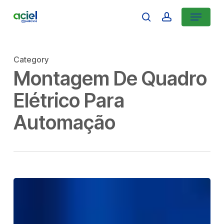
Skip
Menu
search
account
to
Close
main
Menu
content
Category
Montagem De Quadro
Elétrico Para
Automação
Automação
Industrial
e