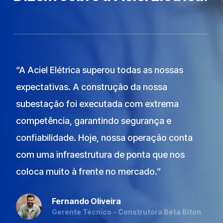
“A Aciel Elétrica superou todas as nossas
“N
expectativas. A construção da nossa
re
subestação foi executada com extrema
im
competência, garantindo segurança e
pe
confiabilidade. Hoje, nossa operação conta
mu
com uma infraestrutura de ponta que nos
si
coloca muito à frente no mercado.”
É 
en
Fernando Oliveira
Gerente Técnico - Construtora Beta Biton