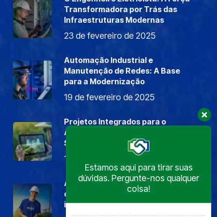
Transformadora por Trás das
Infraestruturas Modernas
23 de fevereiro de 2025
Automação Industrial e
Manutenção de Redes: A Base
para a Modernização
19 de fevereiro de 2025
Projetos Integrados para o
Agronegócio: Painéis Elétricos e
SPDA para uma Energia Segura
19 de fevereiro de 2025
Estamos aqui para tirar suas
dúvidas. Pergunte-nos qualquer
A Expertise da Aciel Elétrica em
coisa!
oferecer soluções modernas para
instalações elétricas