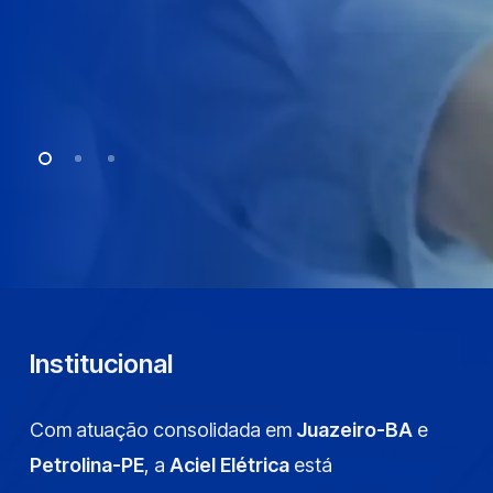
Ca
Dir
Institucional
Com atuação consolidada em
Juazeiro-BA
e
Petrolina-PE
, a
Aciel Elétrica
está